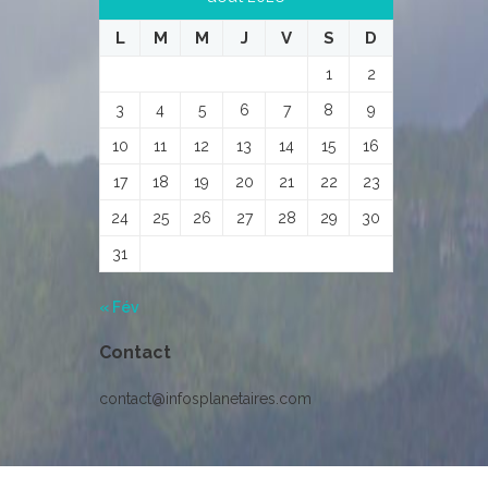
L
M
M
J
V
S
D
1
2
3
4
5
6
7
8
9
10
11
12
13
14
15
16
17
18
19
20
21
22
23
24
25
26
27
28
29
30
31
« Fév
Contact
contact@infosplanetaires.com