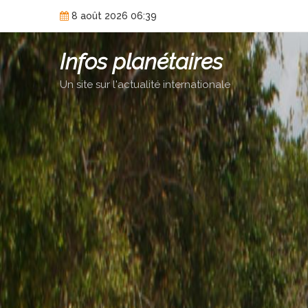
Skip
8 août 2026 06:39
to
content
Infos planétaires
Un site sur l'actualité internationale