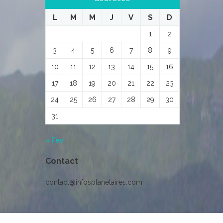
L
M
M
J
V
S
D
1
2
3
4
5
6
7
8
9
10
11
12
13
14
15
16
17
18
19
20
21
22
23
24
25
26
27
28
29
30
31
« Fév
Contact
contact@infosplanetaires.com