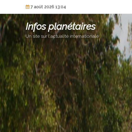
Skip
7 août 2026 13:04
to
content
Infos planétaires
Un site sur l'actualité internationale