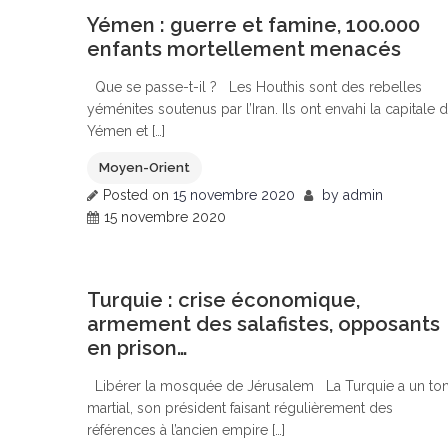
0
Yémen : guerre et famine, 100.000
enfants mortellement menacés
Que se passe-t-il ? Les Houthis sont des rebelles
yéménites soutenus par l’Iran. Ils ont envahi la capitale 
Yémen et […]
Moyen-Orient
Posted on
15 novembre 2020
by
admin
15 novembre 2020
0
Turquie : crise économique,
armement des salafistes, opposants
en prison…
Libérer la mosquée de Jérusalem La Turquie a un to
martial, son président faisant régulièrement des
références à l’ancien empire […]