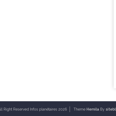
ll Right Reserved Infos planétaires 2026
Theme
Hemila
By
siteb