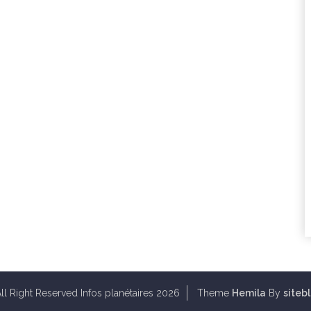
ll Right Reserved Infos planétaires 2026
Theme
Hemila
By
siteb