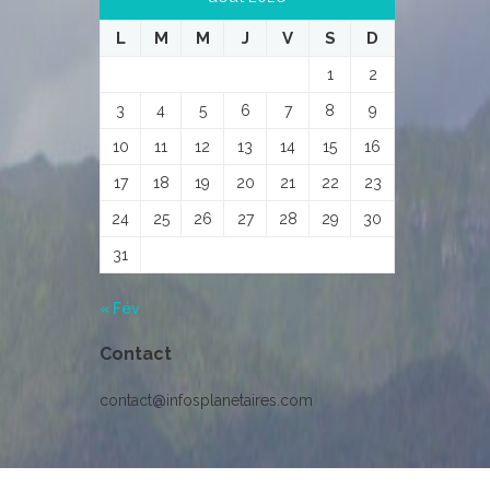
L
M
M
J
V
S
D
1
2
3
4
5
6
7
8
9
10
11
12
13
14
15
16
17
18
19
20
21
22
23
24
25
26
27
28
29
30
31
« Fév
Contact
contact@infosplanetaires.com