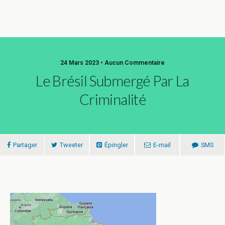
24 Mars 2023 • Aucun Commentaire
Le Brésil Submergé Par La
Criminalité
Partager
Tweeter
Épingler
E-mail
SMS